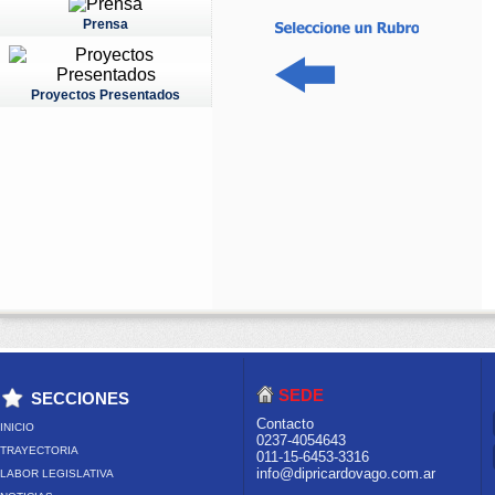
Prensa
Proyectos Presentados
SEDE
SECCIONES
Contacto
INICIO
0237-4054643
TRAYECTORIA
011-15-6453-3316
info@dipricardovago.com.ar
LABOR LEGISLATIVA