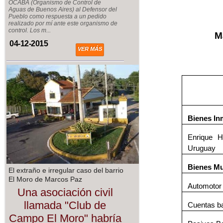
OCABA (Organismo de Control de
Aguas de Buenos Aires) al Defensor del
Pueblo como respuesta a un pedido
realizado por mí ante este organismo de
control. Los m...
M
04-12-2015
VER MÁS
Bienes In
Enrique H
Uruguay
Bienes M
El extraño e irregular caso del barrio
El Moro de Marcos Paz
Automoto
Una asociación civil
llamada "Club de
Cuentas ba
Campo El Moro" habría