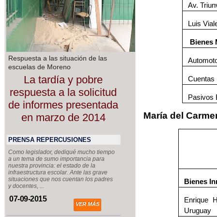
Av. Triu
Luis Via
Bienes 
Respuesta a las situación de las
Automot
escuelas de Moreno
La tardía y pobre
Cuentas 
respuesta a la solicitud
Pasivos 
de informes presentada
María del Carme
en marzo de 2014
PRENSA REPERCUSIONES
Como legislador, dediqué mucho tiempo
a un tema de sumo importancia para
nuestra provincia: el estado de la
infraestructura escolar. Ante las grave
situaciones que nos cuentan los padres
Bienes I
y docentes, ...
07-09-2015
Enrique H
VER MÁS
Uruguay