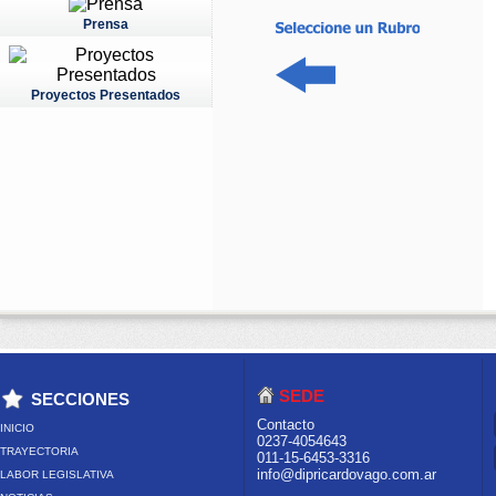
Prensa
Proyectos Presentados
SEDE
SECCIONES
Contacto
INICIO
0237-4054643
TRAYECTORIA
011-15-6453-3316
info@dipricardovago.com.ar
LABOR LEGISLATIVA