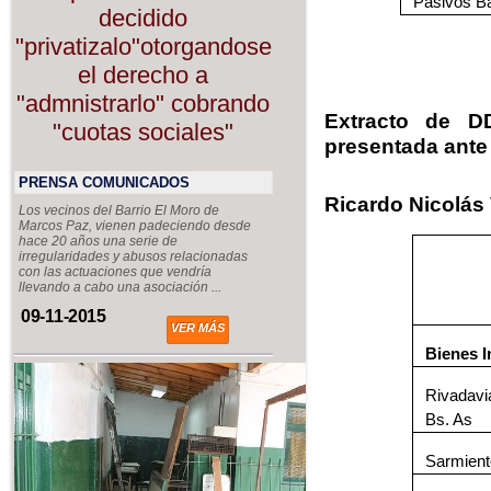
Pasivos B
decidido
"privatizalo"otorgandose
el derecho a
"admnistrarlo" cobrando
Extracto de D
"cuotas sociales"
presentada ante
PRENSA COMUNICADOS
Ricardo Nicolás
Los vecinos del Barrio El Moro de
Marcos Paz, vienen padeciendo desde
hace 20 años una serie de
irregularidades y abusos relacionadas
con las actuaciones que vendría
llevando a cabo una asociación ...
09-11-2015
VER MÁS
Bienes 
Rivadavi
Bs. As
Sarmien