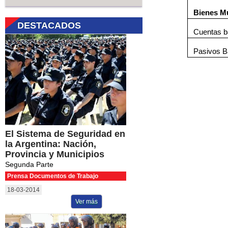
Bienes M
DESTACADOS
Cuentas ba
Pasivos B
El Sistema de Seguridad en
la Argentina: Nación,
Provincia y Municipios
Segunda Parte
Prensa Documentos de Trabajo
18-03-2014
Ver más