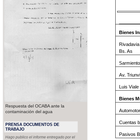
Bienes I
Rivadavia
Bs. As
Sarmient
Av. Triun
Luis Vial
Bienes M
Respuesta del OCABA ante la
Automoto
contaminación del agua
Cuentas b
PRENSA DOCUMENTOS DE
TRABAJO
Pasivos B
Hago publico el informe entregado por el