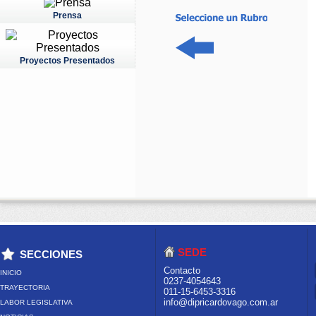
Prensa
Proyectos Presentados
SEDE
SECCIONES
Contacto
INICIO
0237-4054643
TRAYECTORIA
011-15-6453-3316
info@dipricardovago.com.ar
LABOR LEGISLATIVA