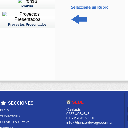
Prensa
Proyectos Presentados
SEDE
SECCIONES
Contacto
INICIO
0237-4054643
TRAYECTORIA
011-15-6453-3316
info@dipricardovago.com.ar
LABOR LEGISLATIVA