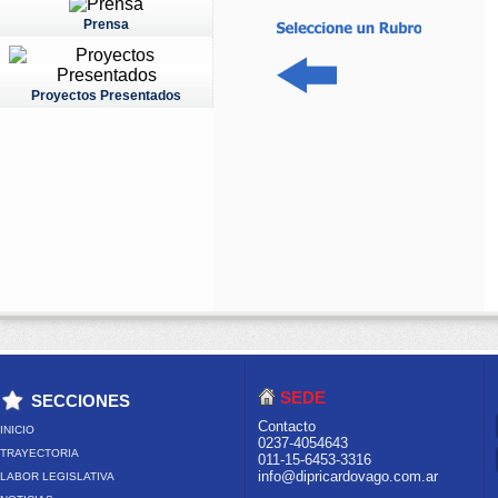
Prensa
Proyectos Presentados
SEDE
SECCIONES
Contacto
INICIO
0237-4054643
TRAYECTORIA
011-15-6453-3316
info@dipricardovago.com.ar
LABOR LEGISLATIVA