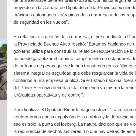
de una aeronave de la empresa Austral. Con estos argumentos
proyecto en la Cámara de Diputados de la Provincia exigiendo 
máximas autoridades jerárquicas de la empresa y de los resp
de seguridad en los vuelos”.
En relación a la gestión de la empresa, el pre candidato a Dipu
la Provincia de Buenos Aires resaltó: “Estamos hablando de u
gobierno utiliza para construir su relato de recuperación de l
no puede garantizar el mínimo cumplimiento de estándares de
de millones de pesos que se le han transferido en los últimos 
sistema integral de seguridad que debe resguardar la vida de
confiados a una empresa pública. Si el Estado nacional fuera s
del Poder Ejecutivo debería estar exigiendo ya mismo la renun
jerárquicas operativas y de control”.
Para finalizar el Diputado Ricardo Vago sostuvo: “La versión of
conformarnos con la expulsión de los pilotos y la denuncia pe
eso es sólo la punta del iceberg. La naturalidad con que se v
la recurrencia de hechos similares. Lo que hay detrás de este