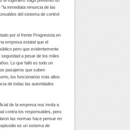
 el Ingeniero Vago presentó un
“la inmediata renuncia de las
onsables del sistema de control
tado por el frente ‎Progresista en
na empresa estatal que el
o público pero que evidentemente
 seguridad a pesar de los miles
años. Lo que falló es todo un
 los pasajeros que suben
erio, los funcionarios más altos
cia de todas las autoridades
icial de la empresa nos invita a
nal contra los responsables, pero
iolaron las normas hace pensar en
 episodio es un sistema de