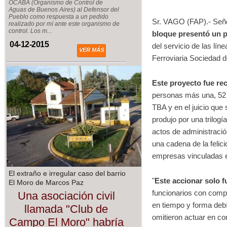
OCABA (Organismo de Control de
Aguas de Buenos Aires) al Defensor del
Pueblo como respuesta a un pedido
Sr. VAGO (FAP).- Señ
realizado por mí ante este organismo de
control. Los m...
bloque presentó un p
04-12-2015
del servicio de las lí
VER MÁS
Ferroviaria Sociedad d
Este proyecto fue r
personas más una, 52 
TBA y en el juicio que 
produjo por una trilogí
actos de administración
una cadena de la felici
empresas vinculadas en
El extraño e irregular caso del barrio
"
Este accionar solo f
El Moro de Marcos Paz
funcionarios con compe
Una asociación civil
en tiempo y forma deb
llamada "Club de
omitieron actuar en c
Campo El Moro" habría