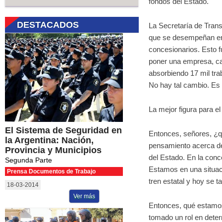
fondos del Estado.
DESTACADOS
La Secretaría de Trans
que se desempeñan en 
concesionarios. Esto f
poner una empresa, ca
absorbiendo 17 mil tr
No hay tal cambio. Es 
La mejor figura para el
El Sistema de Seguridad en
Entonces, señores, ¿
la Argentina: Nación,
pensamiento acerca del
Provincia y Municipios
del Estado. En la conce
Segunda Parte
Estamos en una situac
Prensa Documentos de Trabajo
tren estatal y hoy se t
18-03-2014
Ver más
Entonces, qué estamos
tomado un rol en deter