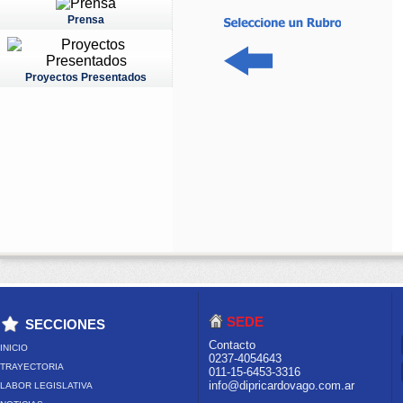
Prensa
Proyectos Presentados
SEDE
SECCIONES
Contacto
INICIO
0237-4054643
TRAYECTORIA
011-15-6453-3316
info@dipricardovago.com.ar
LABOR LEGISLATIVA