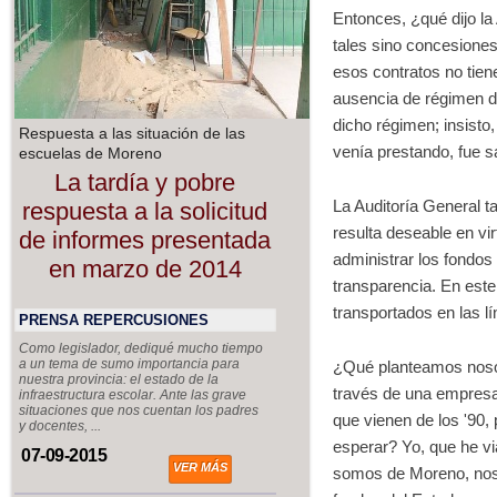
Entonces, ¿qué dijo la
tales sino concesione
esos contratos no tien
ausencia de régimen d
dicho régimen; insisto
Respuesta a las situación de las
venía prestando, fue 
escuelas de Moreno
La tardía y pobre
La Auditoría General t
respuesta a la solicitud
resulta deseable en vi
de informes presentada
administrar los fondos
en marzo de 2014
transparencia. En este
transportados en las l
PRENSA REPERCUSIONES
Como legislador, dediqué mucho tiempo
a un tema de sumo importancia para
¿Qué planteamos nosot
nuestra provincia: el estado de la
través de una empresa 
infraestructura escolar. Ante las grave
situaciones que nos cuentan los padres
que vienen de los '90
y docentes, ...
esperar? Yo, que he 
07-09-2015
VER MÁS
somos de Moreno, nos 