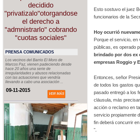
decidido
Esto sostuvo el juez Bo
"privatizalo"otorgandose
funcionarios de la Sec
el derecho a
"admnistrarlo" cobrando
Hoy ocurrió nuevame
"cuotas sociales"
Porque el servicio, e
públicas, es operado 
PRENSA COMUNICADOS
brindado por dos ex 
Los vecinos del Barrio El Moro de
empresas Roggio y 
Marcos Paz, vienen padeciendo desde
hace 20 años una serie de
irregularidades y abusos relacionadas
Entonces, señor Presid
con las actuaciones que vendría
llevando a cabo una asociación ...
de todos los gastos qu
09-11-2015
pasado entregó a los f
VER MÁS
cláusula, más precisam
acción o reclamo en tal 
servicio propiamente 
fin deberá concurrir e
".