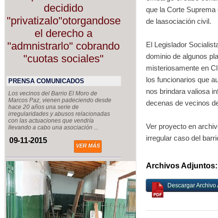
decidido
que la Corte Suprema d
"privatizalo"otorgandose
de laasociación civil.
el derecho a
"admnistrarlo" cobrando
El Legislador Socialis
dominio de algunos pla
"cuotas sociales"
misteriosamente en Cl
los funcionarios que au
PRENSA COMUNICADOS
nos brindara valiosa i
Los vecinos del Barrio El Moro de
Marcos Paz, vienen padeciendo desde
decenas de vecinos del
hace 20 años una serie de
irregularidades y abusos relacionadas
con las actuaciones que vendría
Ver proyecto en archiv
llevando a cabo una asociación ...
irregular caso del bar
09-11-2015
VER MÁS
Archivos Adjuntos:
Descargar Archivo 