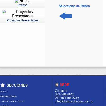
Prensa
Proyectos Presentados
SEDE
SECCIONES
Contacto
INICIO
0237-4054643
TRAYECTORIA
011-15-6453-3316
info@dipricardovago.com.ar
LABOR LEGISLATIVA