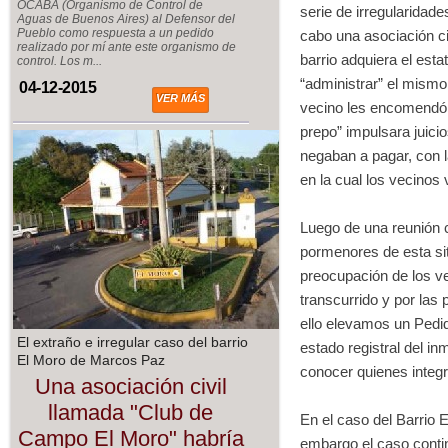
OCABA (Organismo de Control de
serie de irregularidad
Aguas de Buenos Aires) al Defensor del
Pueblo como respuesta a un pedido
cabo una asociación ci
realizado por mí ante este organismo de
barrio adquiera el est
control. Los m...
“administrar” el mismo
04-12-2015
VER MÁS
vecino les encomendó. 
prepo” impulsara juici
negaban a pagar, con l
en la cual los vecinos 
Luego de una reunión c
pormenores de esta sit
preocupación de los ve
transcurrido y por las
ello elevamos un Pedid
El extraño e irregular caso del barrio
estado registral del i
El Moro de Marcos Paz
conocer quienes integr
Una asociación civil
llamada "Club de
En el caso del Barrio E
Campo El Moro" habría
embargo el caso conti