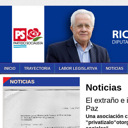
INICIO
TRAYECTORIA
LABOR LEGISLATIVA
NOTICIAS
NOTICIAS
Noticias
El extraño e 
Paz
Una asociación c
"privatizalo"oto