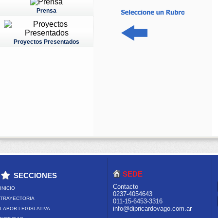
Prensa
Proyectos Presentados
SEDE
SECCIONES
Contacto
INICIO
0237-4054643
TRAYECTORIA
011-15-6453-3316
info@dipricardovago.com.ar
LABOR LEGISLATIVA