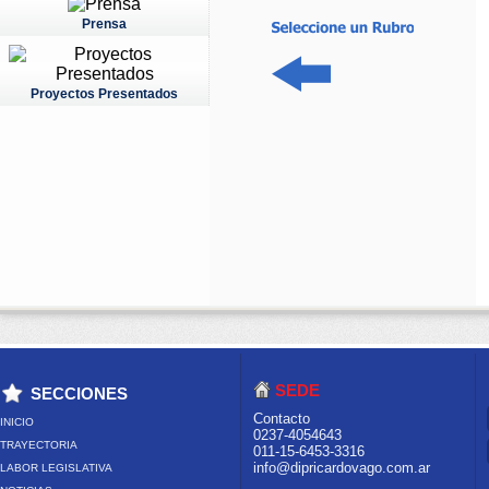
Prensa
Proyectos Presentados
SEDE
SECCIONES
Contacto
INICIO
0237-4054643
TRAYECTORIA
011-15-6453-3316
info@dipricardovago.com.ar
LABOR LEGISLATIVA