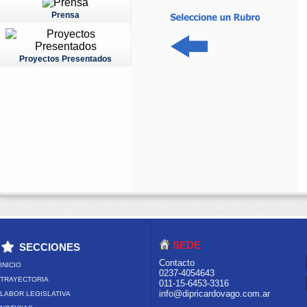
Prensa
Proyectos Presentados
SEDE
SECCIONES
Contacto
INICIO
0237-4054643
TRAYECTORIA
011-15-6453-3316
info@dipricardovago.com.ar
LABOR LEGISLATIVA