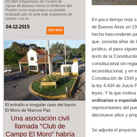
OCABA (Organismo de Control de
Aguas de Buenos Aires) al Defensor del
Pueblo como respuesta a un pedido
realizado por mí ante este organismo de
control. Los m...
En poco tiempo más se
de Buenos Aires en 19
04-12-2015
VER MÁS
hecho trascendente par
que, sesenta años de l
jurídico, el paso sigui
texto de la Constituci
constitucional sin reg
inconstitucional, y en 
Constitución de 1934 y
la ley 4.434 de Juicio 
leyes. Y la que motiva 
ordinarias o especia
El extraño e irregular caso del barrio
representantes del pue
El Moro de Marcos Paz
diecinueve años y prop
Una asociación civil
llamada "Club de
Se adjunta el proyecto
Campo El Moro" habría