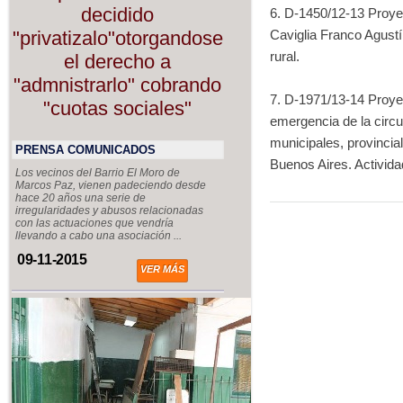
decidido
6. D-1450/12-13 Proye
"privatizalo"otorgandose
Caviglia Franco Agustí
rural.
el derecho a
"admnistrarlo" cobrando
7. D-1971/13-14 Proye
"cuotas sociales"
emergencia de la circul
municipales, provincial
PRENSA COMUNICADOS
Buenos Aires.
Activid
Los vecinos del Barrio El Moro de
Marcos Paz, vienen padeciendo desde
hace 20 años una serie de
irregularidades y abusos relacionadas
con las actuaciones que vendría
llevando a cabo una asociación ...
09-11-2015
VER MÁS