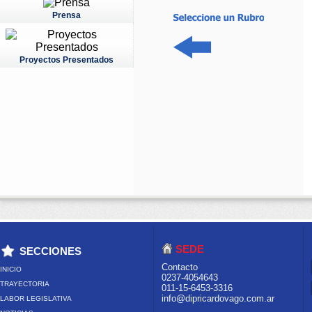
Prensa
Proyectos Presentados
SEDE
SECCIONES
Contacto
INICIO
0237-4054643
TRAYECTORIA
011-15-6453-3316
info@dipricardovago.com.ar
LABOR LEGISLATIVA