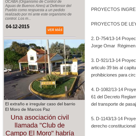
OCABA (Organismo de Control de
Aguas de Buenos Aires) al Defensor del
PROYECTOS INGRES
Pueblo como respuesta a un pedido
realizado por mí ante este organismo de
control. Los m...
PROYECTOS DE LEY
04-12-2015
VER MÁS
2. D-754/13-14 Proyec
Jorge Omar Régimen L
3. D-921/13-14 Proyec
articulo 39 bis al capi
prohibiciones para circ
4. D-1082/13-14 Proye
61 del Decreto Reglame
El extraño e irregular caso del barrio
del transporte de pasa
El Moro de Marcos Paz
Una asociación civil
5. D-1143/13-14 Proyec
llamada "Club de
derecho constitucional 
Campo El Moro" habría