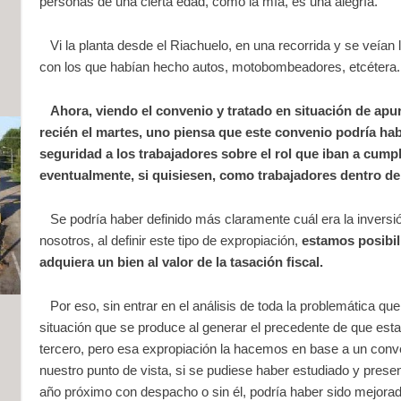
personas de una cierta edad, como la mía, es una alegría.
Vi la planta desde el Riachuelo, en una recorrida y se veían
con los que habían hecho autos, motobombeadores, etcétera.
Ahora, viendo el convenio y tratado en situación de apu
recién el martes, uno piensa que este convenio podría h
seguridad a los trabajadores sobre el rol que iban a cump
eventualmente, si quisiesen, como trabajadores dentro de 
Se podría haber definido más claramente cuál era la inversió
nosotros, al definir este tipo de expropiación,
estamos posibil
adquiera un bien al valor de la tasación fiscal.
Por eso, sin entrar en el análisis de toda la problemática que 
situación que se produce al generar el precedente de que es
tercero, pero esa expropiación la hacemos en base a un conv
nuestro punto de vista, si se pudiese haber estudiado y presen
año próximo con despacho o sin él, podría haber sido mejorad